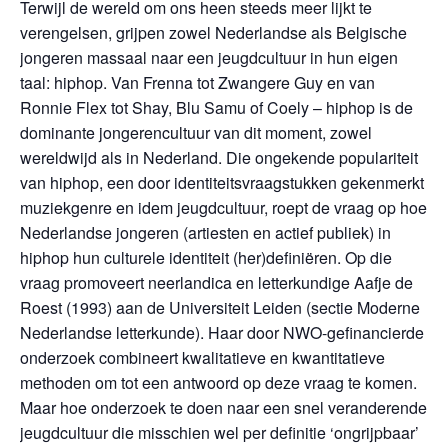
Terwijl de wereld om ons heen steeds meer lijkt te
verengelsen, grijpen zowel Nederlandse als Belgische
jongeren massaal naar een jeugdcultuur in hun eigen
taal: hiphop. Van Frenna tot Zwangere Guy en van
Ronnie Flex tot Shay, Blu Samu of Coely – hiphop is de
dominante jongerencultuur van dit moment, zowel
wereldwijd als in Nederland. Die ongekende populariteit
van hiphop, een door identiteitsvraagstukken gekenmerkt
muziekgenre en idem jeugdcultuur, roept de vraag op hoe
Nederlandse jongeren (artiesten en actief publiek) in
hiphop hun culturele identiteit (her)definiëren. Op die
vraag promoveert neerlandica en letterkundige Aafje de
Roest (1993) aan de Universiteit Leiden (sectie Moderne
Nederlandse letterkunde). Haar door NWO-gefinancierde
onderzoek combineert kwalitatieve en kwantitatieve
methoden om tot een antwoord op deze vraag te komen.
Maar hoe onderzoek te doen naar een snel veranderende
jeugdcultuur die misschien wel per definitie ‘ongrijpbaar’